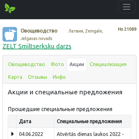
Нo
21089
Овощеводство
Латвия, Zemgale,
Jelgavas novads
ZELT Smiltserksku darzs
Овощеводство
Фото
Акции
Специализация
Карта
Отзывы
Инфо
Акции и специальные предложения
Прошедшие специальные предложения
Дата
Специальные предложения
04.06.2022
Atvērtās dienas laukos 2022 -