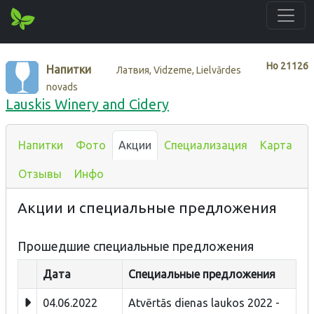
Нo
21126
Напитки
Латвия, Vidzeme, Lielvārdes
novads
Lauskis Winery and Cidery
Напитки
Фото
Акции
Специализация
Карта
Отзывы
Инфо
Акции и специальные предложения
Прошедшие специальные предложения
Дата
Специальные предложения
04.06.2022
Atvērtās dienas laukos 2022 -