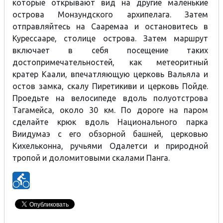
которые открывают вид на другие маленькие
острова Монзундского архипелага. Затем
отправляйтесь на Сааремаа и остановитесь в
Курессааре, столице острова. Затем маршрут
включает в себя посещение таких
достопримечательностей, как метеоритный
кратер Каали, впечатляющую церковь Вальяла и
остов замка, скалу Пиретикиви и церковь Пойде.
Проедьте на велосипеде вдоль полуотстрова
Тагамейса, около 30 км. По дороге на паром
сделайте крюк вдоль Национального парка
Виидумаэ с его обзорной башней, церковью
Кихельконна, ручьями Одалетси и природной
тропой и доломитовыми скалами Панга.