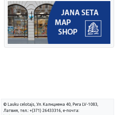
© Lauku сelotajs, Ул. Калнциема 40, Рига LV-1083,
Латвия, тел.: +(371) 26433316, е-почта: