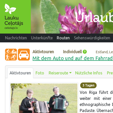
Nachrichten
Unterkünfte
Routen
Sehenswürdigkeiten
Aktivtouren
Individuell
Estland, L
Mit dem Auto und auf dem Fahrrad 
Aktivtouren
Foto
Reiseroute
Nützliche Infos
Pre
3 Tagen
Von Riga führt d
weiter mit eine
ethnographische 
Padaste. Übernach