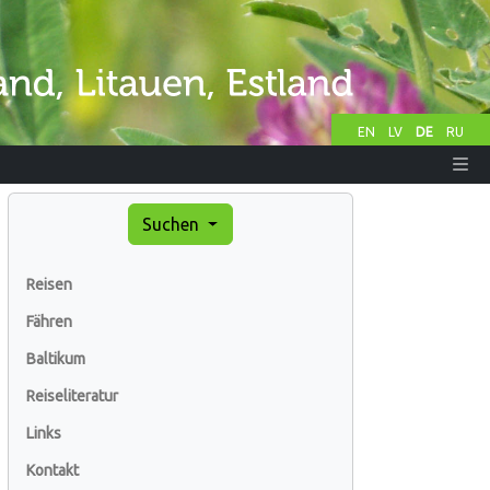
EN
LV
DE
RU
Suchen
Reisen
Fähren
Baltikum
Reiseliteratur
Links
Kontakt