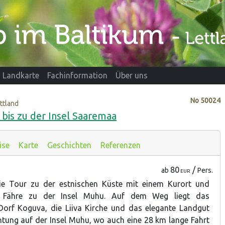
Landkarte
Fachinformation
Über uns
No
50024
ettland
bis zu der Insel Saaremaa
ise
Karte
Geschichten
Referenzen
80
/
ab
Pers.
EUR
ie Tour zu der estnischen Küste mit einem Kurort und
r Fähre zu der Insel Muhu. Auf dem Weg liegt das
Dorf Koguva, die Liiva Kirche und das elegante Landgut
tung auf der Insel Muhu, wo auch eine 28 km lange Fahrt