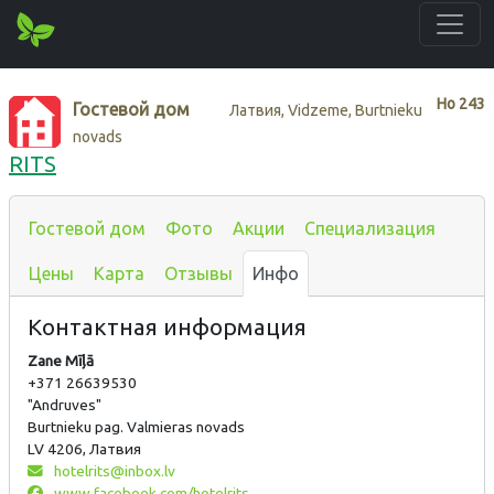
Нo
243
Гостевой дом
Латвия, Vidzeme, Burtnieku
novads
RITS
Гостевой дом
Фото
Акции
Специализация
Цены
Карта
Отзывы
Инфо
Контактная информация
Zane Mīļā
+371 26639530
"Andruves"
Burtnieku pag. Valmieras novads
LV 4206, Латвия
hotelrits@inbox.lv
www.facebook.com/hotelrits