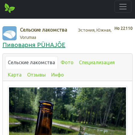
Нo
22110
Сельские лакомства
Эстония, Южная,
Vorumaa
Пивоварня PÜHAJÕE
Сельские лакомства
Фото
Специализация
Карта
Отзывы
Инфо