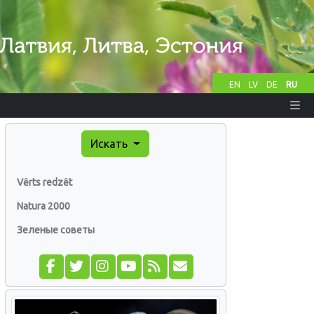
EN
LV
DE
RU
Искать
Vērts redzēt
Natura 2000
Зеленые советы