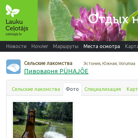
Новости
Ночлег
Маршруты
Места осмотра
Карт
Сельские лакомства
Эстония, Южная, Vorumaa
Пивоварня PÜHAJÕE
Сельские лакомства
Фото
Специализация
Карт