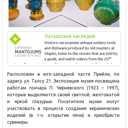
Латышское наследие
Visitors can examine antique pottery tools
and dishware produced by old masters at
Silajāņi, listen to the stories that are told by
th
a guide, and watch videos from the 20
century. Demonstrations of turning can be seen at the workshop,
and the master will talk about how ceramics are produced.
Расположен в юго-западной части Прейли, по
Traditional Lettigalian ceramics are for sale. Visitors can try their
адресу ул. Талсу 21. Экспозиция музея посвящена
hand at the pottery wheel. The pottery that they produce will be
fired and painted and later delivered by mail.
работам гончара П. Чернявского (1923 – 1997),
которые выделяются своей светлой, желтоватой
и яркой глазурью. Посетители музея могут
Preservation of traditional crafts – Lettigalian pottery
участвовать в процессе создания керамических
изделий (в т.ч. открытие печи) и приобрести
сувениры.