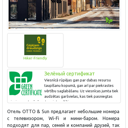
Hiker-Friendly
Зелёный сертификат
Viesnīcā rūpējas gan par dabas resursu
taupīšanu kopumā, gan arī par piekrastes
vērtību saglabāšanu. Uz viesnīcas jumta tiek
audzētas garšvielas, kas tiek pasniegtas
viesiem restorānā, gatavojot maltīti.
Отель OTTO & Sun предлагает небольшие номера
с телевизором, Wi-Fi и мини-баром. Номера
подходят для пар, семей и компаний друзей, так