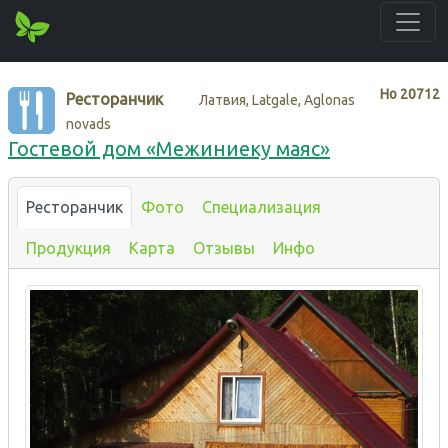
Нo
20712
Ресторанчик
Латвия, Latgale, Aglonas
novads
Гостевой дом «Межиниеку маяс»
Ресторанчик
Фото
Специализация
Продукция
Карта
Отзывы
Инфо