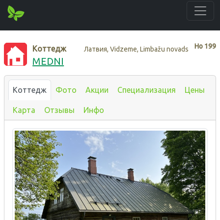
Нo
199
Коттедж
Латвия, Vidzeme, Limbažu novads
MEDNI
Коттедж
Фото
Акции
Специализация
Цены
Карта
Отзывы
Инфо