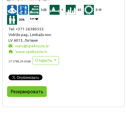
3 (2)
1
65
5-10
20%
Tel: +371 26380555
Vidrižu pag., Limbažu nov.
LV 4013, Латвия
ivars@spekozols.lv
www.spekozols.lv
Открыть
57.3782,24.6360
Резервировать