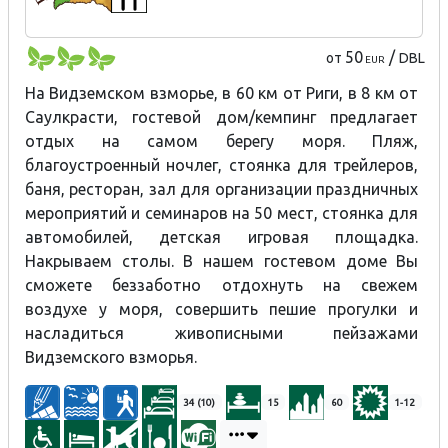
50
/
от
DBL
EUR
На Видземском взморье, в 60 км от Риги, в 8 км от
Саулкрасти, гостевой дом/кемпинг предлагает
отдых на самом берегу моря. Пляж,
благоустроенный ночлег, стоянка для трейлеров,
баня, ресторан, зал для организации праздничных
мероприятий и семинаров на 50 мест, стоянка для
автомобилей, детская игровая площадка.
Накрываем столы. В нашем гостевом доме Вы
сможете беззаботно отдохнуть на свежем
воздухе у моря, совершить пешие прогулки и
насладиться живописными пейзажами
Видземского взморья.
34 (10)
15
60
1-12