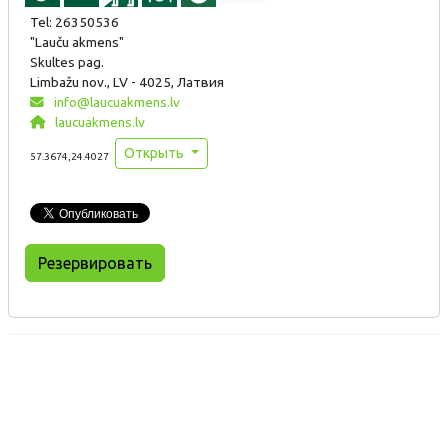
Tel: 26350536
"Lauču akmens"
Skultes pag.
Limbažu nov., LV - 4025, Латвия
info@laucuakmens.lv
laucuakmens.lv
Открыть
57.3674,24.4027
Резервировать