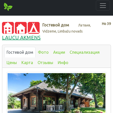
Нo
39
Гостевой дом
Латвия,
Vidzeme, Limbažu novads
LAUCU AKMENS
Гостевой дом
Фото
Акции
Специализация
Цены
Карта
Отзывы
Инфо