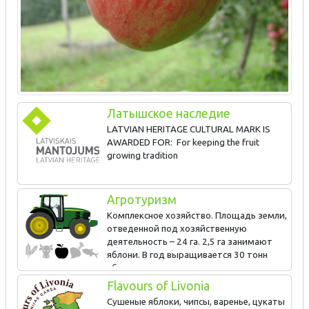
Латышское наследие
LATVIAN HERITAGE CULTURAL MARK IS
AWARDED FOR: For keeping the fruit
growing tradition
Агротуризм
Комплексное хозяйство. Площадь земли,
отведенной под хозяйственную
деятельность – 24 га. 2,5 га занимают
яблони. В год выращивается 30 тонн
яблок. из которых производят чипсы из
яблок, сушеные яблоки, яблочный сок и др. виды продукции.
Flavours of Livonia
Показывают, как сформировать крону плодовых деревьев.
Сушеные яблоки, чипсы, варенье, цукаты