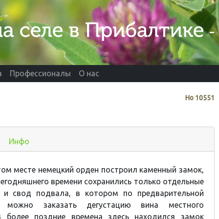
а
Профессионалы
О нас
Нo
10551
Инфо
этом месте немецкий орден построил каменный замок,
сегодняшнего времени сохранились только отдельные
 и свод подвала, в котором по предварительной
ти можно заказать дегустацию вина местного
В более поздние времена здесь находился замок