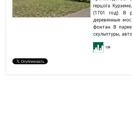
герцога Курзем
(1701 год). В 
деревянные мос
фонтан. В парк
скульптуры, авто
158