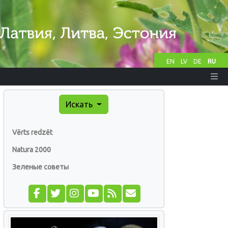
EN
LV
DE
RU
Искать
Vērts redzēt
Natura 2000
Зеленые советы