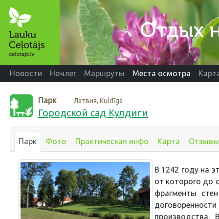
Новости
Ночлег
Маршруты
Места осмотра
Карт
Парк
Латвия, Kuldīga
Городской сад Кулдиги
Парк
Фото
Практическая инфо
Карта
Отзывы
В 1242 году на 
от которого до 
фрагменты стен
договореннос
производства. 