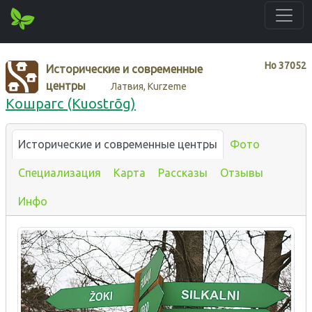
Нo
37052
Исторические и современные
центры
Латвия, Kurzeme
Кошрагс (Kuostrõg)
Исторические и современные центры
Фото
Специализация
Карта
Рассказы
Отзывы
Инфо