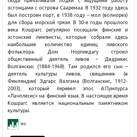
сюда причаливали лодки с ищущими работу
эстонцами с острова Сааремаа. В 1932 году здесь
был построен порт, в 1938 году – мол (волнорез)
для сбора морской грязи. В 30-е годы прошлого
века Кошрагс регулярно посещали финские и
эстонские лингвисты, которые собрали здесь
наибольшее количество единиц ливского
фольклора. Дом Норпиедагу строил
общественный деятель ливов – Дидрикис
Волганскис (1884-1968). Там родился его сын –
деятель культуры ливов, священник (в
Финляндии) Эдгарc Валгама (Волганскис, 1912-
2003), который перевел эпос A.Пумпурса
«Лачплесис» на финский язык. В настоящее время
Кошрагс является национальным памятником
культуры.
182