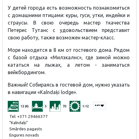
У детей города есть возможность познакомиться
с домашними птицами: куры, гуси, утки, индейки и
страусы. В свою очередь мастер ткачества
Петерис Тутанс с удовольствием представит
свою работу, также возможен мастер-класс.
Море находится в 8 км от гостевого дома. Рядом
с базой отдыха «Милзкалнс», где зимой можно
кататься на лыжах, а летом - заниматься
вейкбордингом.
Важный! Собираясь в гостевой дом, нужно указать
в навигации «Kalndaķi lodge».
12 (4)
5
70
1-12
Tel: +371 29466377
"Kalndaķi"
Smārdes pagasts
Engures novads