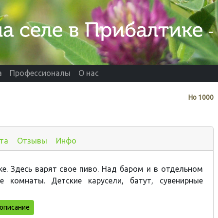
а
Профессионалы
О нас
Нo
1000
та
Отзывы
Инфо
ке. Здесь варят свое
пиво. Над баром и в отдельном
е комнаты.
Детские карусели, батут, сувенирные
описание