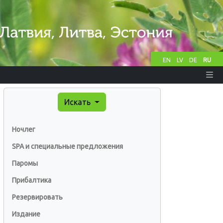
EN
LV
DE
RU
Искать
Ночлег
SPA и специальные предложения
Паромы
Прибалтика
Резервировать
Издание