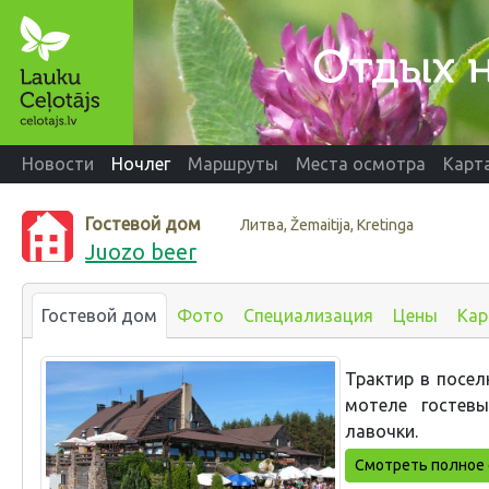
Новости
Ночлег
Маршруты
Места осмотра
Карт
Гостевой дом
Литва, Žemaitija, Kretinga
Juozo beer
Гостевой дом
Фото
Специализация
Цены
Кар
Трактир в посел
мотеле гостевы
лавочки.
Смотреть полное 