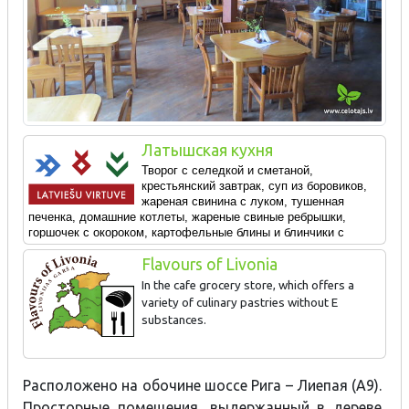
Латышская кухня
Творог с селедкой и сметаной,
крестьянский завтрак, суп из боровиков,
жареная свинина с луком, тушенная
печенка, домашние котлеты, жареные свиные ребрышки,
горшочек с окороком, картофельные блины и блинчики с
начинкой.
Flavours of Livonia
In the cafe grocery store, which offers a
variety of culinary pastries without E
substances.
Расположено на обочине шоссе Рига – Лиепая (A9).
Просторные помещения, выдержанный в дереве