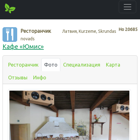
Нo
20685
Ресторанчик
Латвия, Kurzeme, Skrundas
novads
Кафе «Юмис»
Ресторанчик
Фото
Специализация
Карта
Отзывы
Инфо