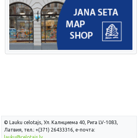
© Lauku сelotajs, Ул. Калнциема 40, Рига LV-1083,
Латвия, тел.: +(371) 26433316, е-почта:
lauku@celotajs.lv