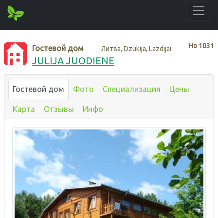
Нo
1031
Гостевой дом
Литва, Dzukija, Lazdijai
JULIJA JUODIENE
Гостевой дом
Фото
Специализация
Цены
Карта
Отзывы
Инфо