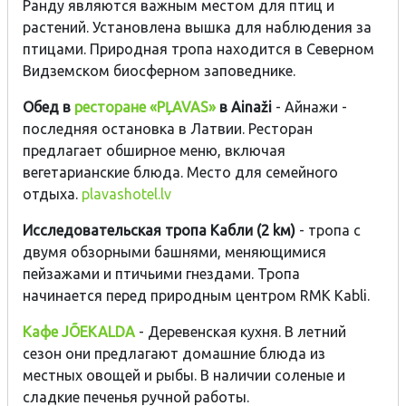
Ранду являются важным местом для птиц и
растений. Установлена ​​вышка для наблюдения за
птицами. Природная тропа находится в Северном
Видземском биосферном заповеднике.
Обед в
ресторане «PĻAVAS»
в Ainaži
- Айнажи -
последняя остановка в Латвии. Ресторан
предлагает обширное меню, включая
вегетарианские блюда. Место для семейного
отдыха.
plavashotel.lv
Исследовательская тропа Кабли (2 kм)
- тропа с
двумя обзорными башнями, меняющимися
пейзажами и птичьими гнездами. Тропа
начинается перед природным центром RMK Kabli.
Кафе JÕEKALDA
- Деревенская кухня. В летний
сезон они предлагают домашние блюда из
местных овощей и рыбы. В наличии соленые и
сладкие печенья ручной работы.