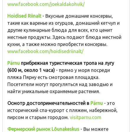
www.facebook.com/joekaldakohvik/
Hoidised Riinalt
- Вкусные домашние консервы,
такие как варенье из огурцов, домашний кетчуп и
другие кулинарные блюда для всех, кто ценит
местные продукты. Здесь подают блюда местной
кухни, а также можно приобрести консервы.
www.facebook.com/hoidisedriinalt/
Pärnu
прибрежная туристическая тропа на лугу
(600 м, около 1 часа)
- прямо у моря посреди
пляжа Пярну есть смотровая площадка.
Посетители могут прогуляться над заводью и
найти уникальные охраняемые растения.
Осмотр достопримечательностей в
Pärnu
- это
исторический спа-курорт с пляжем, набережной,
пирсом и старым городом.
visitparnu.com
Фермерский рынок Lõunakeskus
- Вы можете