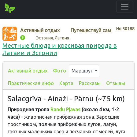
Нo
50188
Активный отдых
Путешествуй сам
Эстония, Латвия
Местные блюда и красивая природа в
Латвии и Эстонии
Активный отдых
Фото
Маршрут
Практическая инфо
Карта
Рассказы
Отзывы
Salacgrīva - Ainaži - Pärnu (~75 km)
Природная тропа
Randu Pļavas
(около 4 км, 1-2
часа)
- живописная прибрежная зона. Заросшие
тростником, полные прибрежных лугов, лагун,
грязных маленьких озер и песчаных отмелей, луга