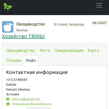
Нo
22027
Овощеводство
Эстония, Западная,
Hiiumaa
Хозяйство TRIINU
Овощеводство
Фото
Специализация
Карта
Отзывы
Инфо
Контактная информация
+3725189693
Esiküla
Kassari, Hiiumaa
Эстония
triinusc@gmail.com
triinuounamahl.weebly.com