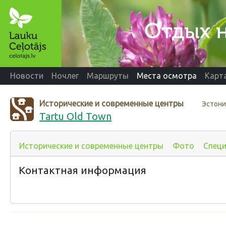
Новости
Ночлег
Маршруты
Места осмотра
Карт
Исторические и современные центры
Эстония
Tartu Old Town
Исторические и современные центры
Фото
Спец
Контактная информация