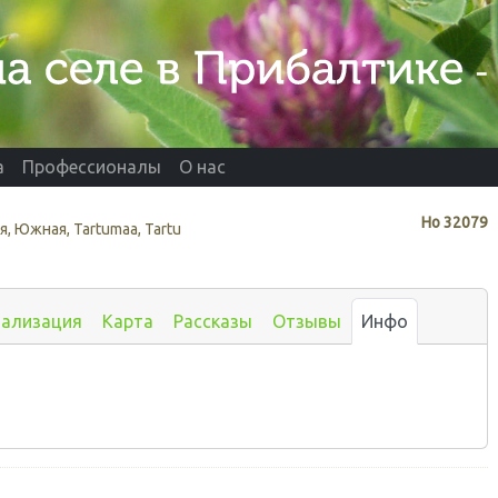
а
Профессионалы
О нас
Нo
32079
, Южная, Tartumaa, Tartu
иализация
Карта
Рассказы
Отзывы
Инфо