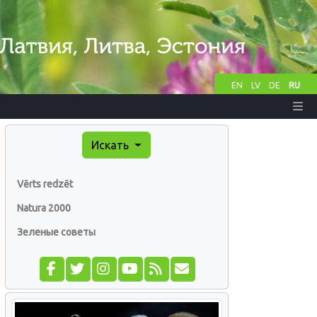
EN
LV
DE
RU
Искать
Vērts redzēt
Natura 2000
Зеленые советы