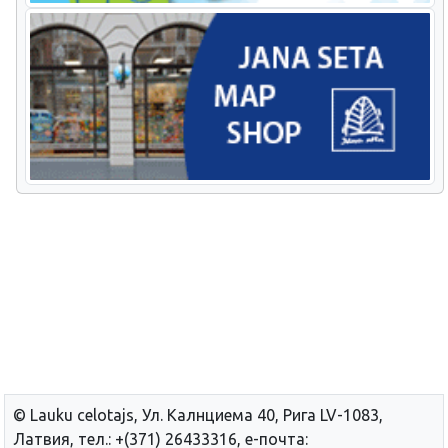
© Lauku сelotajs, Ул. Калнциема 40, Рига LV-1083,
Латвия, тел.: +(371) 26433316, е-почта: