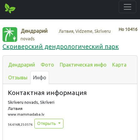
Нo
10416
Дендрарий
Латвия, Vidzeme, Skrīveru
novads
Скриверский дендрологический парк
Дендрарий
Фото
Практическая инфо
Карта
Отзывы
Инфо
Контактная информация
Skrīveru novads, Skrīveri
Латвия
www.mammadaba.lv
Открыть
56.6168,25.0576