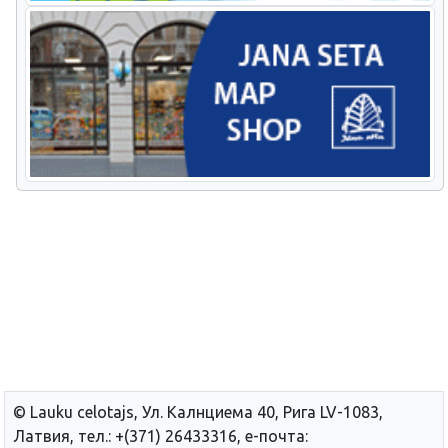
© Lauku сelotajs, Ул. Калнциема 40, Рига LV-1083,
Латвия, тел.: +(371) 26433316, е-почта: