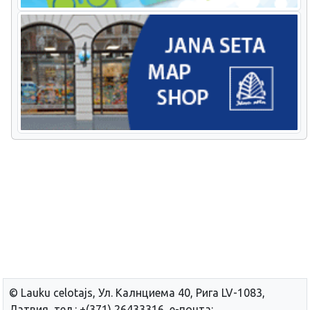
© Lauku сelotajs, Ул. Калнциема 40, Рига LV-1083,
Латвия, тел.: +(371) 26433316, е-почта: