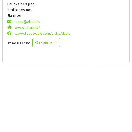
Launkalnes pag.,
Smiltenes nov.
Латвия
sidrs@abuls.lv
www.abuls.lv/
www.facebook.com/sidrsAbuls
Открыть
57.3958,25.9399