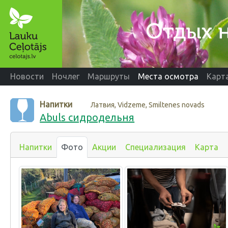
Новости
Ночлег
Маршруты
Места осмотра
Карт
Напитки
Латвия, Vidzeme, Smiltenes novads
Abuls сидродельня
Напитки
Фото
Акции
Специализация
Карта