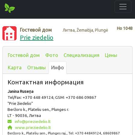
Нo
1048
Гостевой дом
Литва, Žemaitija, Plungė
Prie ziedelio
Гостевой дом
Фото
Специализация
Цены
Карта
Отзывы
Инфо
Контактная информация
Janina Ruseņa
Tel/Fax: +370 448 49124; GSM: +370 686 09867
"Prie žiedelio"
Beržoro k., Plateliu sen., Plunges r.
LT - 90036, Литва
info@prieziedelio.lt
www.prieziedelio.lt
Beržoro k., Plateliu sen., Plunges raj., Tel: +370 44849124, 68609867