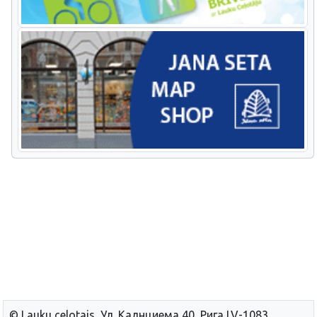
© Lauku сelotajs, Ул. Калнциема 40, Рига LV-1083,