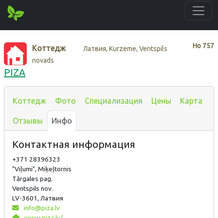
Нo
757
Коттедж
Латвия, Kurzeme, Ventspils
novads
PIZA
Коттедж
Фото
Специализация
Цены
Карта
Отзывы
Инфо
Контактная информация
+371 28396323
"Viļumi", Miķeļtornis
Tārgales pag.
Ventspils nov.
LV-3601, Латвия
info@piza.lv
www.piza.lv/