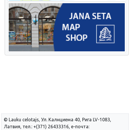
© Lauku сelotajs, Ул. Калнциема 40, Рига LV-1083,
Латвия, тел.: +(371) 26433316, е-почта: