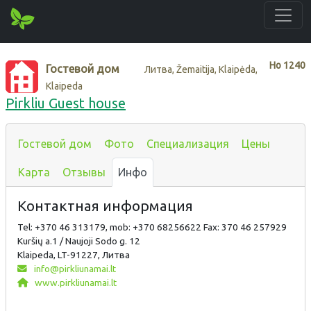
Нo
1240
Гостевой дом
Литва, Žemaitija, Klaipėda,
Klaipeda
Pirkliu Guest house
Гостевой дом
Фото
Специализация
Цены
Карта
Отзывы
Инфо
Контактная информация
Tel: +370 46 313179, mob: +370 68256622 Fax: 370 46 257929
Kuršių a.1 / Naujoji Sodo g. 12
Klaipeda, LT-91227, Литва
info@pirkliunamai.lt
www.pirkliunamai.lt