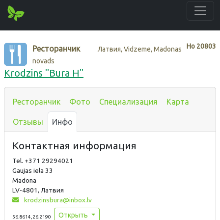
Нo
20803
Ресторанчик
Латвия, Vidzeme, Madonas
novads
Krodzins "Bura H"
Ресторанчик
Фото
Специализация
Карта
Отзывы
Инфо
Контактная информация
Tel. +371 29294021
Gaujas iela 33
Madona
LV-4801, Латвия
krodzinsbura@inbox.lv
Открыть
56.8614,26.2190