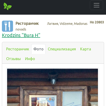
Нo
20803
Ресторанчик
Латвия, Vidzeme, Madonas
novads
Krodzins "Bura H"
Ресторанчик
Фото
Специализация
Карта
Отзывы
Инфо