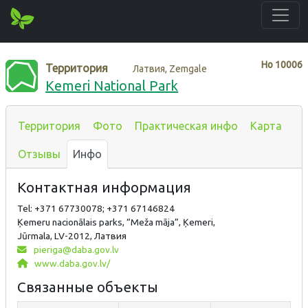
Нo
10006
Территория
Латвия, Zemgale
Kemeri National Park
Территория
Фото
Практическая инфо
Карта
Отзывы
Инфо
Контактная информация
Tel: +371 67730078; +371 67146824
Ķemeru nacionālais parks, “Meža māja”, Ķemeri,
Jūrmala, LV-2012, Латвия
pieriga@daba.gov.lv
www.daba.gov.lv/
Связанные объекты