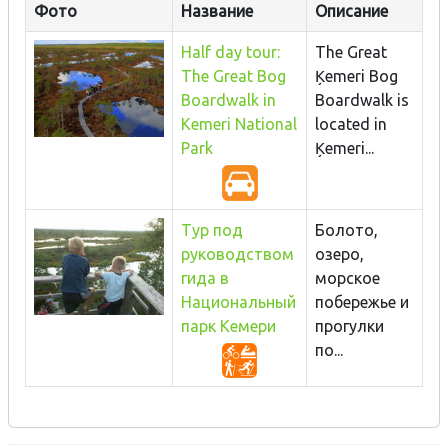
Фото
Название
Описание
Half day tour:
The Great
The Great Bog
Ķemeri Bog
Boardwalk in
Boardwalk is
Kemeri National
located in
Park
Ķemeri...
Тур под
Б
олото,
руководством
озеро,
гида в
морское
Национальный
побережье и
парк Кемери
прогулки
по...