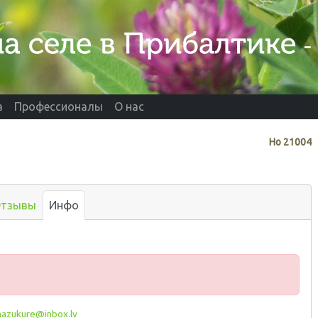
а
Профессионалы
О нас
Нo
21004
тзывы
Инфо
nazukure@inbox.lv