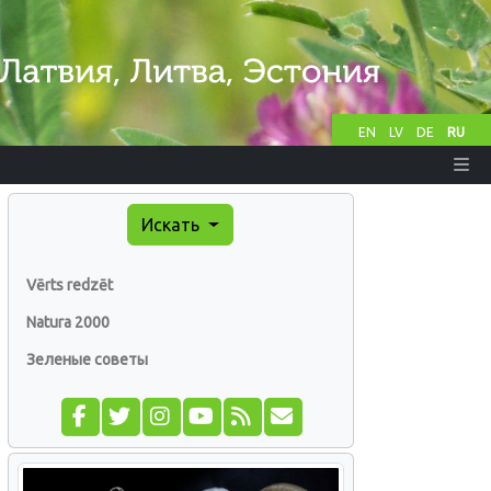
EN
LV
DE
RU
Искать
Vērts redzēt
Natura 2000
Зеленые советы