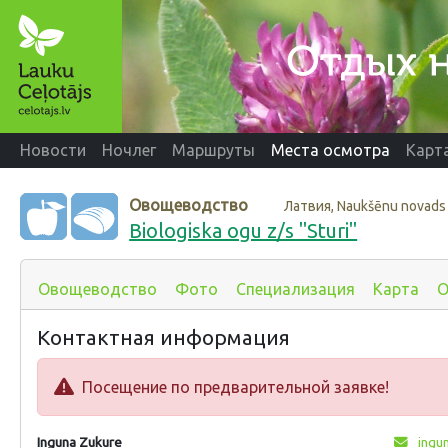
Новости
Ночлег
Маршруты
Места осмотра
Карт
Овощеводство
Латвия, Naukšēnu novads
Biologiska ogu z/s "Sturi"
Овощеводство
Фото
Специализация
Карта
О
Контактная информация
Посещение по предварительной заявке!
Inguna Zukure
ingu