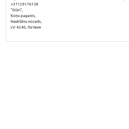
+37129176158
"Stūri",
Ķoņu pagasts,
Naukšēnu novads,
LV-4240, Латвия