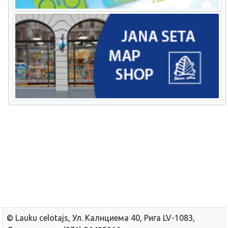
© Lauku сelotajs, Ул. Калнциема 40, Рига LV-1083,