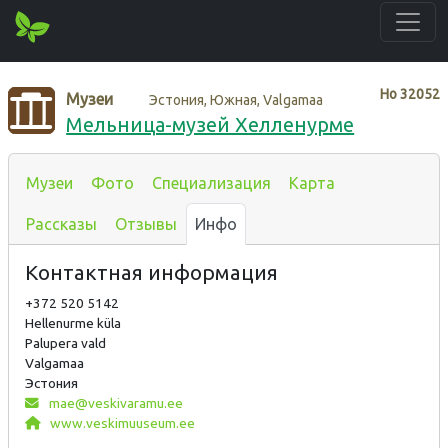
Нo
32052
Музеи
Эстония, Южная, Valgamaa
Мельница-музей Хелленурме
Музеи
Фото
Специализация
Карта
Рассказы
Отзывы
Инфо
Контактная информация
+372 520 5142
Hellenurme küla
Palupera vald
Valgamaa
Эстония
mae@veskivaramu.ee
www.veskimuuseum.ee