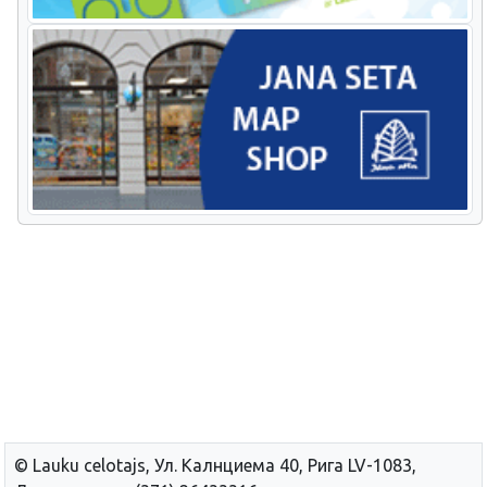
© Lauku сelotajs, Ул. Калнциема 40, Рига LV-1083,