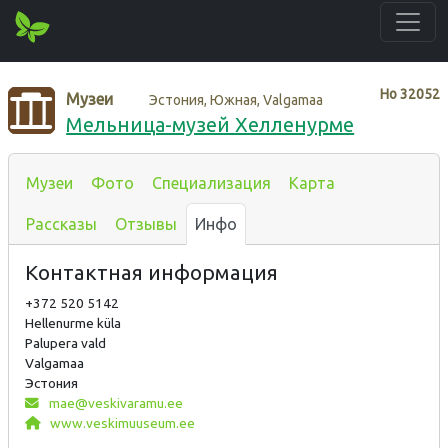
Нo
32052
Музеи
Эстония, Южная, Valgamaa
Мельница-музей Хелленурме
Музеи
Фото
Специализация
Карта
Рассказы
Отзывы
Инфо
Контактная информация
+372 520 5142
Hellenurme küla
Palupera vald
Valgamaa
Эстония
mae@veskivaramu.ee
www.veskimuuseum.ee