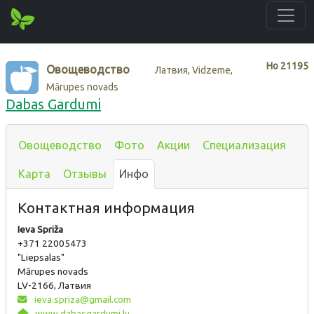
Нo
21195
Овощеводство
Латвия, Vidzeme,
Mārupes novads
Dabas Gardumi
Овощеводство
Фото
Акции
Специализация
Карта
Отзывы
Инфо
Контактная информация
Ieva Spriža
+371 22005473
"Liepsalas"
Mārupes novads
LV-2166, Латвия
ieva.spriza@gmail.com
www.dabasgardumi.lv