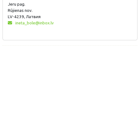
Jeru pag.
Rūjienas nov.
LV-4239, Латвия
ineta_bole@inbox.lv