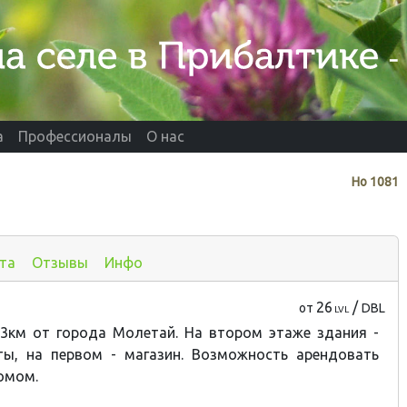
а
Профессионалы
О нас
Нo
1081
та
Отзывы
Инфо
26
/
от
DBL
LVL
 3км от города Молетай. На втором этаже здания -
ты, на первом - магазин. Возможность арендовать
омом.