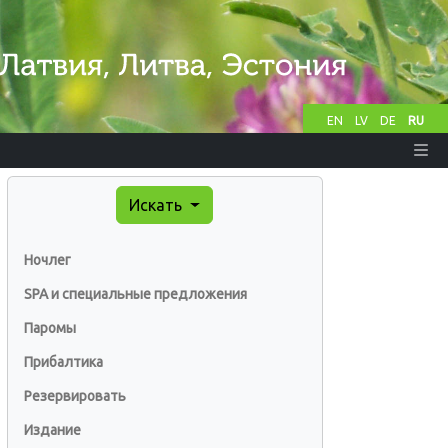
EN
LV
DE
RU
Искать
Ночлег
SPA и специальные предложения
Паромы
Прибалтика
Резервировать
Издание