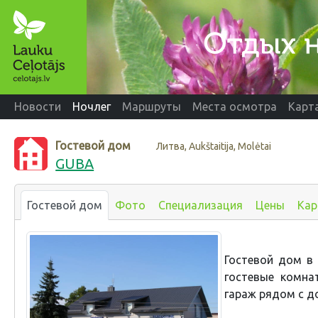
Новости
Ночлег
Маршруты
Места осмотра
Карт
Гостевой дом
Литва, Aukštaitija, Molėtai
GUBA
Гостевой дом
Фото
Специализация
Цены
Кар
Гостевой дом в
гостевые комна
гараж рядом с д