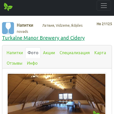
Нo
21125
Напитки
Латвия, Vidzeme, Ikšķiles
novads
Turkalne Manor Brewery and Cidery
Напитки
Фото
Акции
Специализация
Карта
Отзывы
Инфо