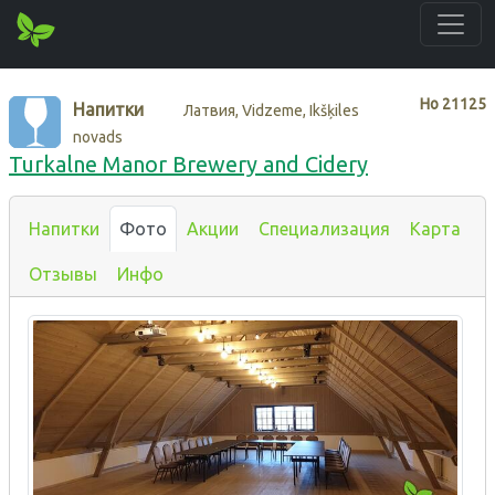
Нo
21125
Напитки
Латвия, Vidzeme, Ikšķiles
novads
Turkalne Manor Brewery and Cidery
Напитки
Фото
Акции
Специализация
Карта
Отзывы
Инфо