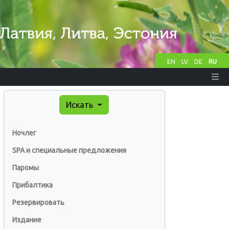
EN
LV
DE
RU
Искать
Ночлег
SPA и специальные предложения
Паромы
Прибалтика
Резервировать
Издание