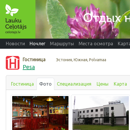
Новости
Ночлег
Маршруты
Места осмотра
Карт
Гостиница
Эстония, Южная, Polvamaa
Pesa
Гостиница
Фото
Специализация
Цены
Карта