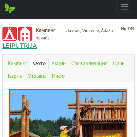
Нo
749
Кемпинг
Латвия, Vidzeme, Ādažu
novads
LEIPUTRIJA
Кемпинг
Фото
Акции
Специализация
Цены
Карта
Отзывы
Инфо