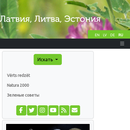
EN
LV
DE
RU
Искать
Vērts redzēt
Natura 2000
Зеленые советы