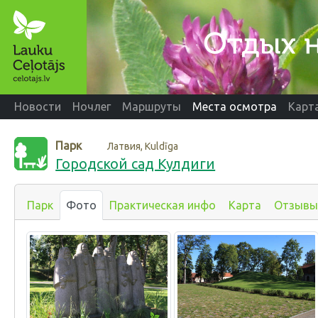
Новости
Ночлег
Маршруты
Места осмотра
Карт
Парк
Латвия, Kuldīga
Городской сад Кулдиги
Парк
Фото
Практическая инфо
Карта
Отзывы