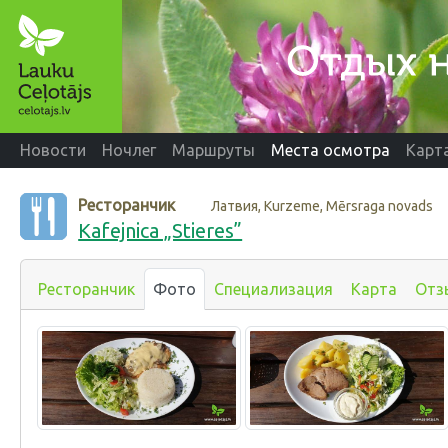
Новости
Ночлег
Маршруты
Места осмотра
Карт
Ресторанчик
Латвия, Kurzeme, Mērsraga novads
Kafejnica „Stieres”
Ресторанчик
Фото
Специализация
Карта
Отз