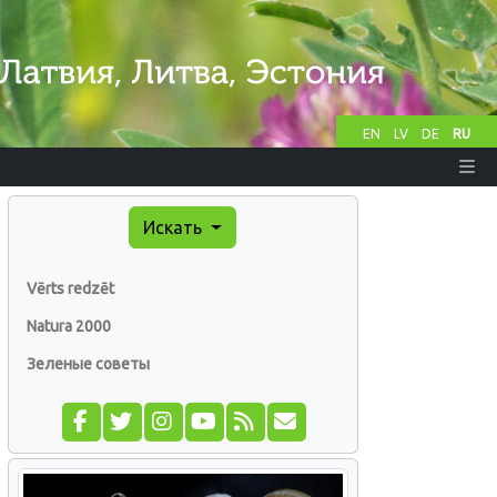
EN
LV
DE
RU
Искать
Vērts redzēt
Natura 2000
Зеленые советы