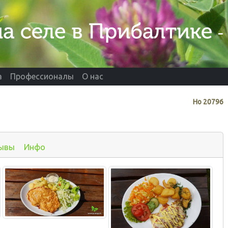
а
Профессионалы
О нас
Нo
20796
ывы
Инфо