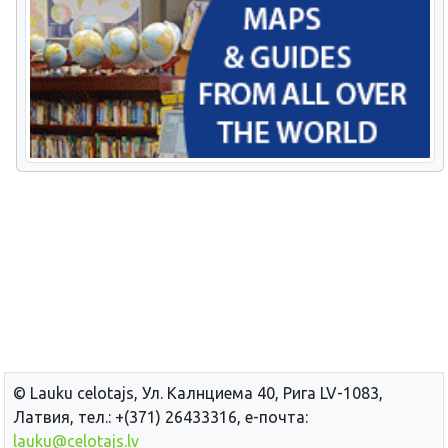
© Lauku сelotajs, Ул. Калнциема 40, Рига LV-1083,
Латвия, тел.: +(371) 26433316, е-почта:
lauku@celotajs.lv