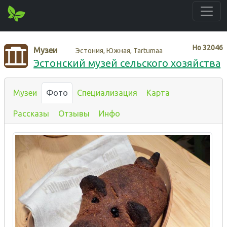
Нo
32046
Музеи
Эстония, Южная, Tartumaa
Эстонский музей сельского хозяйства
Музеи
Фото
Специализация
Карта
Рассказы
Отзывы
Инфо