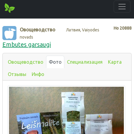
Нo
20888
Овощеводство
Латвия, Vaiņodes
novads
Embutes garsaugi
Овощеводство
Фото
Специализация
Карта
Отзывы
Инфо