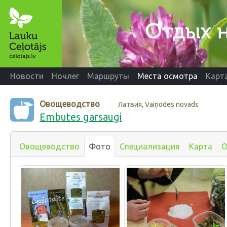
Новости
Ночлег
Маршруты
Места осмотра
Карт
Овощеводство
Латвия, Vaiņodes novads
Embutes garsaugi
Овощеводство
Фото
Специализация
Карта
О