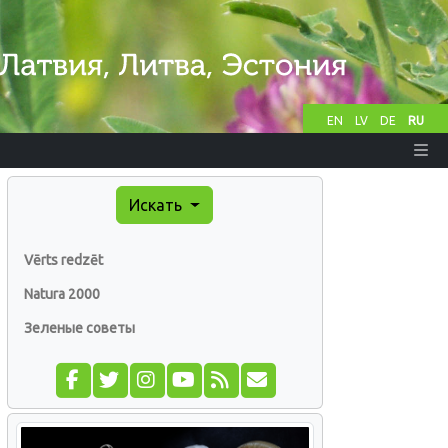
EN
LV
DE
RU
Искать
Vērts redzēt
Natura 2000
Зеленые советы