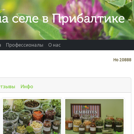
а
Профессионалы
О нас
Нo
20888
тзывы
Инфо