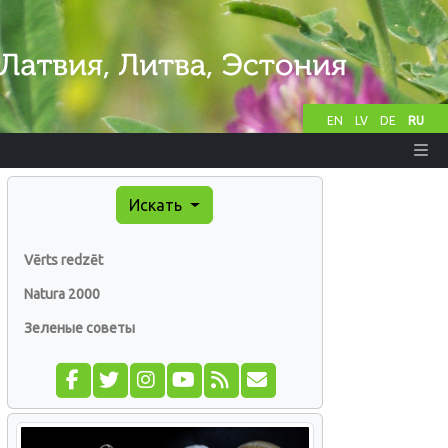
EN
LV
DE
RU
Искать
Vērts redzēt
Natura 2000
Зеленые советы