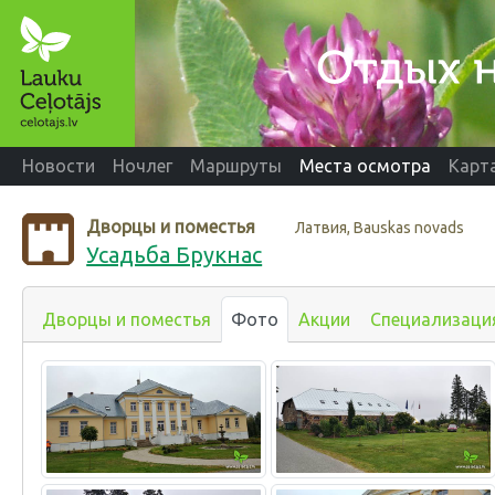
Новости
Ночлег
Маршруты
Места осмотра
Карт
Дворцы и поместья
Латвия, Bauskas novads
Усадьба Брукнас
Дворцы и поместья
Фото
Акции
Специализаци