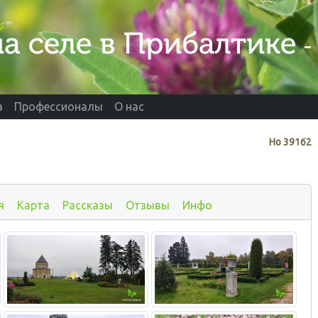
а
Профессионалы
О нас
Нo
39162
я
Карта
Рассказы
Отзывы
Инфо